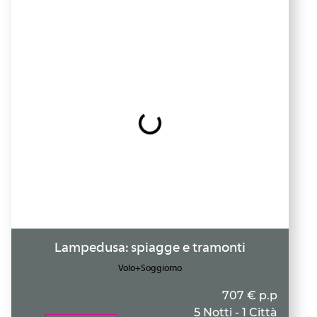
Lampedusa: spiagge e tramonti
Volo+Soggiorno
707 € p.p
5 Notti - 1 Città